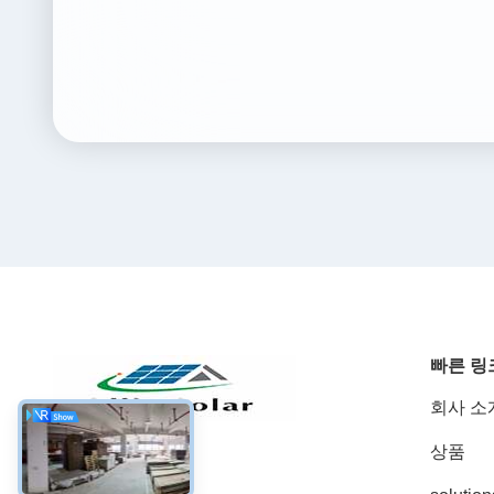
빠른 링
회사 소
상품
소셜 미디어