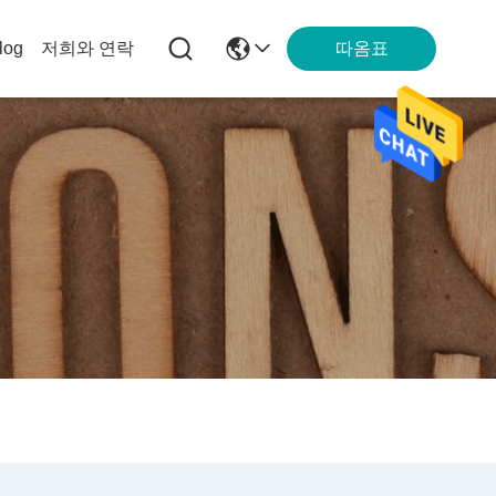
따옴표
log
저희와 연락