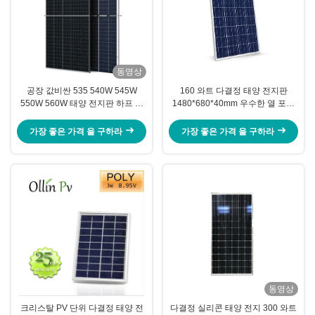
동영상
공장 값비싼 535 540W 545W
160 와트 다결정 태양 전지판
550W 560W 태양 전지판 하프 커
1480*680*40mm 우수한 열 포용
트 전지 TECHONOLOGY OEM 서
력
비스
가장 좋은 가격 을 구하라
가장 좋은 가격 을 구하라
동영상
크리스탈 PV 단위 다결정 태양 전
다결정 실리콘 태양 전지 300 와트