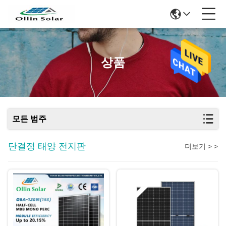
상품
모든 범주
단결정 태양 전지판
더보기 > >