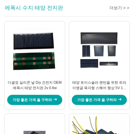
에폭시 수지 태양 전지판
더보기 > >
다결정 실리콘 널 Diy 건전지 OEM
태양 토이스솔라 랜턴을 위한 트라
에폭시 태양 전지판 2v 0.6w
이앵글 육각형 스퀘어 형상 5V 1W
3W 5W 작은 에폭시 수지 태양 전
지판
가장 좋은 가격 을 구하라
가장 좋은 가격 을 구하라