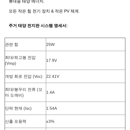
휴대용 태양 에너지.
모든 작은 힘 전기 장치 & 작은 PV 체계.
주거 태양 전지판
시스템 명세서:
관련 힘
25W
최대/최고봉 전압
17.9V
(Vmp)
개방 회로 전압 (Voc)
22.41V
최대/봉우리 전류 (꼬
1.4A
마 도깨비)
단락 현재 (Isc)
1.54A
산출 포용력
±3%